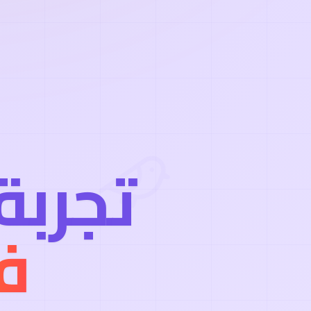
تجربة
ف