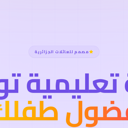
مصمم للعائلات الجزائرية
 تعليمية ت
ضول طفلك