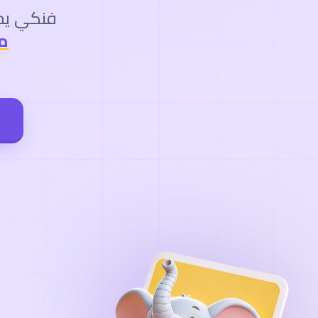
فنكي يجم
م
ا